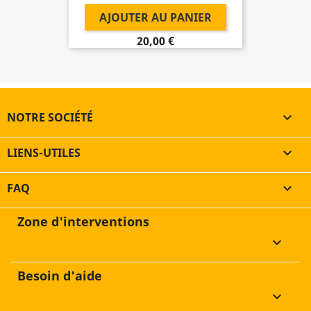
AJOUTER AU PANIER
20,00 €
NOTRE SOCIÉTÉ

LIENS-UTILES

FAQ

Zone d'interventions
keyboard_arrow_down
Besoin d'aide
keyboard_arrow_down