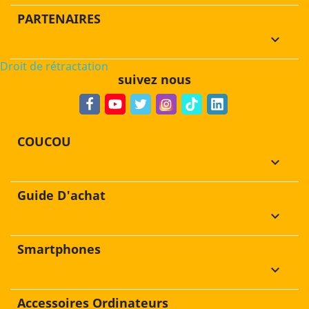
PARTENAIRES
keyboard_arrow_down
Droit de rétractation
suivez nous
COUCOU
keyboard_arrow_down
Guide D'achat
keyboard_arrow_down
Smartphones
keyboard_arrow_down
Accessoires Ordinateurs