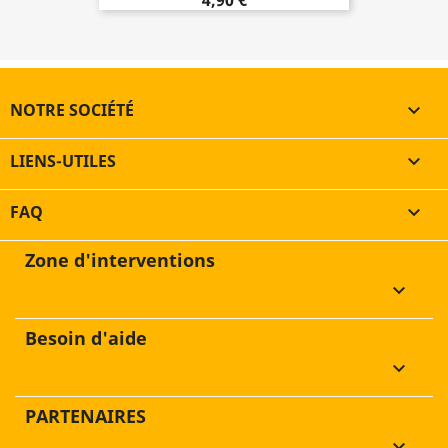
4,90 €
NOTRE SOCIÉTÉ

LIENS-UTILES

FAQ

Zone d'interventions
keyboard_arrow_down
Besoin d'aide
keyboard_arrow_down
PARTENAIRES
keyboard_arrow_down