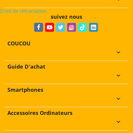
Droit de rétractation
suivez nous
COUCOU
keyboard_arrow_down
Guide D'achat
keyboard_arrow_down
Smartphones
keyboard_arrow_down
Accessoires Ordinateurs
keyboard_arrow_down