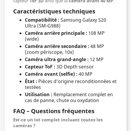
capteur
ToF 3D
ainsi que la
caméra avant 40 MP
.
Caractéristiques techniques
Compatibilité :
Samsung Galaxy S20
Ultra (SM-G988)
Caméra arrière principale :
108 MP
(wide)
Caméra arrière secondaire :
48 MP
(zoom périscope, 10x)
Caméra ultra grand-angle :
12 MP
Capteur ToF :
3D Depth sensor
Caméra avant (selfie) :
40 MP
État :
Pièces d’origine reconditionnées et
testées
Utilisation :
Remplacement complet en
cas de panne, chute ou oxydation
FAQ – Questions fréquentes
Est-ce un lot complet incluant toutes les
caméras ?