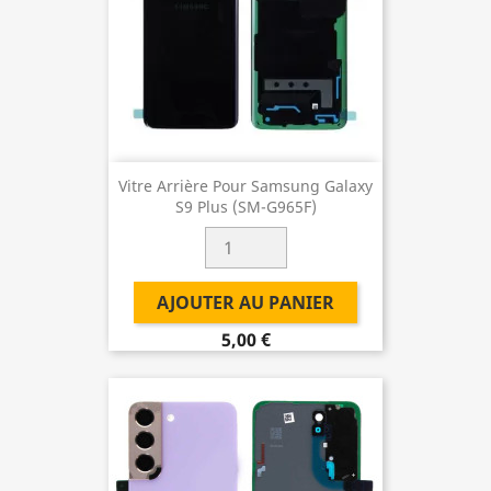
Vitre Arrière Pour Samsung Galaxy
S9 Plus (SM-G965F)
AJOUTER AU PANIER
5,00 €