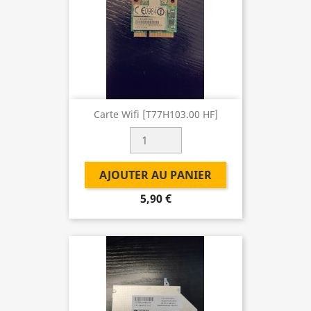
Carte Wifi [T77H103.00 HF]
AJOUTER AU PANIER
5,90 €