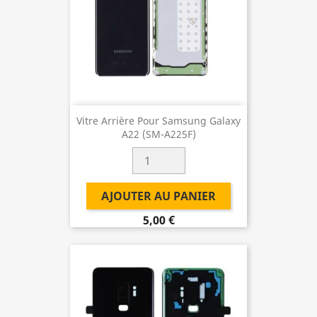
Vitre Arrière Pour Samsung Galaxy
A22 (SM-A225F)
AJOUTER AU PANIER
5,00 €