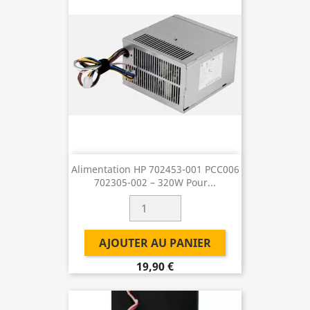
Alimentation HP 702453-001 PCC006
702305-002 – 320W Pour...
AJOUTER AU PANIER
19,90 €