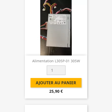
Alimentation L305P-01 305W
AJOUTER AU PANIER
25,90 €