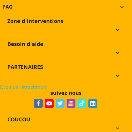
FAQ

Zone d'interventions
keyboard_arrow_down
Besoin d'aide
keyboard_arrow_down
PARTENAIRES
keyboard_arrow_down
Droit de rétractation
suivez nous
COUCOU
keyboard_arrow_down