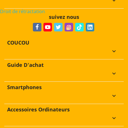
keyboard_arrow_down
Droit de rétractation
suivez nous
COUCOU
keyboard_arrow_down
Guide D'achat
keyboard_arrow_down
Smartphones
keyboard_arrow_down
Accessoires Ordinateurs
keyboard_arrow_down