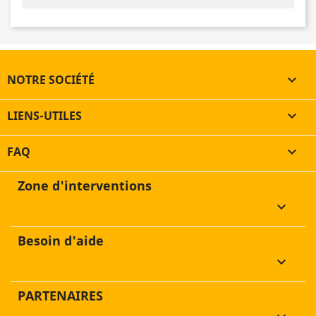
NOTRE SOCIÉTÉ

LIENS-UTILES

FAQ

Zone d'interventions
keyboard_arrow_down
Besoin d'aide
keyboard_arrow_down
PARTENAIRES