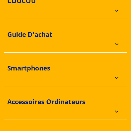
COUCOU
keyboard_arrow_down
Guide D'achat
keyboard_arrow_down
Smartphones
keyboard_arrow_down
Accessoires Ordinateurs
keyboard_arrow_down