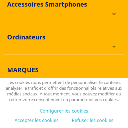
Accessoires Smartphones
keyboard_arrow_down
Ordinateurs
keyboard_arrow_down
MARQUES
keyboard_arrow_down
Les cookies nous permettent de personnaliser le contenu,
analyser le trafic et d’offrir des fonctionnalités relatives aux
www.seroo.fr
est le spécialiste sur Internet de la vente
médias sociaux. A tout moment, vous pouvez modifier ou
d'ordinateurs PC pas chers (Dell, HP, Lenovo, ...)
retirer votre consentement en paramétrant vos cookies.
reconditionnés. Magasins dans le 38 (La Tour du Pin,
Morestel, ..) pour la réparation de PC et téléphones,
Configurer les cookies
assemblage d'ordinateurs pour gamer (fixes et portable),
matériel informatique de choix.
Accepter les cookies
Refuser les cookies