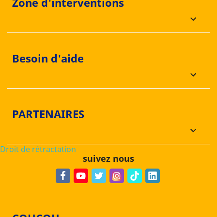
Zone d'interventions
keyboard_arrow_down
Besoin d'aide
keyboard_arrow_down
PARTENAIRES
keyboard_arrow_down
Droit de rétractation
suivez nous