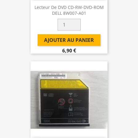
Lecteur De DVD CD-RW-DVD-ROM
DELL 8W007-A01
AJOUTER AU PANIER
6,90 €