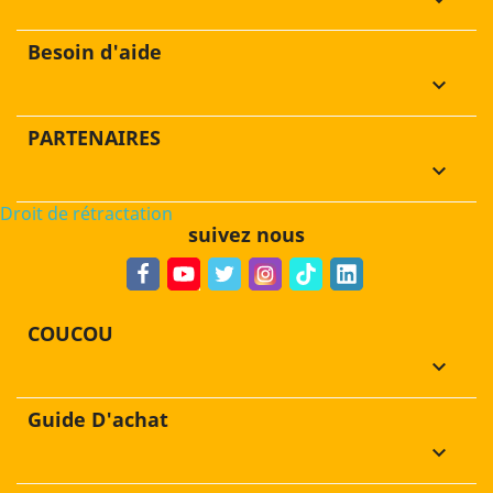
keyboard_arrow_down
Besoin d'aide
keyboard_arrow_down
PARTENAIRES
keyboard_arrow_down
Droit de rétractation
suivez nous
COUCOU
keyboard_arrow_down
Guide D'achat
keyboard_arrow_down