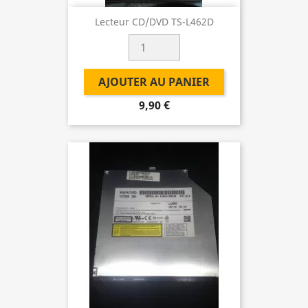
Lecteur CD/DVD TS-L462D
AJOUTER AU PANIER
9,90 €