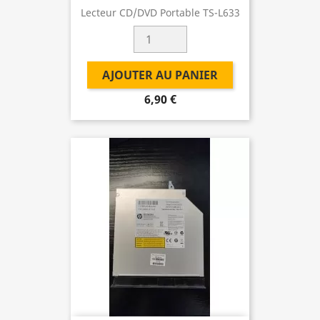
Lecteur CD/DVD Portable TS-L633
AJOUTER AU PANIER
6,90 €