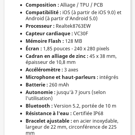
Composition :
Alliage / TPU / PCB
Compatibilité :
iOS (à partir de iOS 9.0) et
Android (à partir d’Android 5.0)
Processeur :
Realtek8763EW
Capteur cardiaque :
VC30F
Mémoire Flash :
128 MB
Écran :
1,85 pouces - 240 x 280 pixels
Cadran en alliage de zinc :
45 x 38 mm,
épaisseur de 10,8 mm
Accéléromètre :
3 axes
Microphone et haut-parleurs :
intégrés
Batterie :
260 mAh
Autonomie :
jusqu'à 7 jours (selon
l'utilisation)
Bluetooth :
Version 5.2, portée de 10 m
Résistance à l'eau :
Certifiée IP68
Bracelet ajustable :
en acier inoxydable,
largeur de 22 mm, circonférence de 225
mm