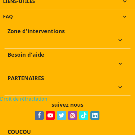
LIENS-UTILES

FAQ

Zone d'interventions
keyboard_arrow_down
Besoin d'aide
keyboard_arrow_down
PARTENAIRES
keyboard_arrow_down
Droit de rétractation
suivez nous
COUCOU