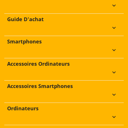
keyboard_arrow_down
Guide D'achat
keyboard_arrow_down
Smartphones
keyboard_arrow_down
Accessoires Ordinateurs
keyboard_arrow_down
Accessoires Smartphones
keyboard_arrow_down
Ordinateurs
keyboard_arrow_down