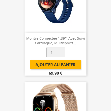
Montre Connectée 1,39'' Avec Suivi
Cardiaque, Multisports...
AJOUTER AU PANIER
69,90 €