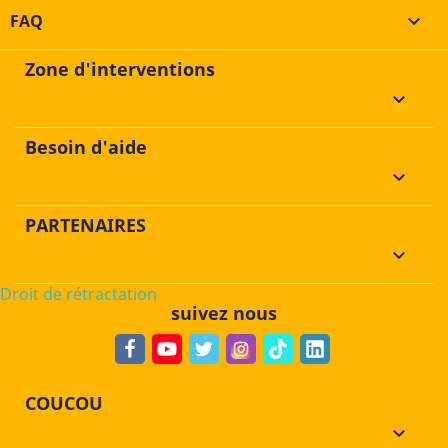
FAQ

Zone d'interventions
keyboard_arrow_down
Besoin d'aide
keyboard_arrow_down
PARTENAIRES
keyboard_arrow_down
Droit de rétractation
suivez nous
COUCOU
keyboard_arrow_down